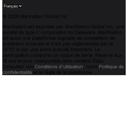
© 2026 Marination Global Inc.
MariNation est exploitée par MariNation Global Inc, une
société de type C corporation du Delaware. MariNation
est aussi une plateforme logicielle de compétition de
prédiction musicale et n'est pas réglementée par la
CFTC ni par une autre autorité financière. La
participation comporte un risque de perte. Réservé aux
18 ans et plus. Indisponible dans certains États.
Consultez nos
Conditions d'utilisation
, notre
Politique de
confidentialité
et la règle de la plateforme.