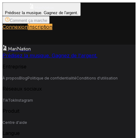
MariNation
Prédisez la musique. Gagnez de l'argent.
Comment ça marche
Connexion
Inscription
MariNation
Prédisez la musique. Gagnez de l'argent.
Entreprise
À propos
Blog
Politique de confidentialité
Conditions d'utilisation
Réseaux sociaux
TikTok
Instagram
Produit
Centre d'aide
Langue